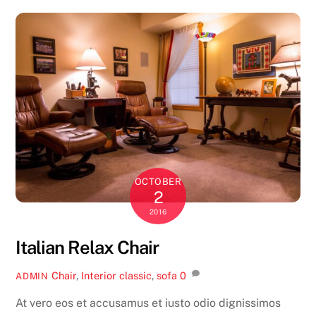
OCTOBER
2
2016
Italian Relax Chair
Chair
,
Interior
classic
,
sofa
0
ADMIN
At vero eos et accusamus et iusto odio dignissimos