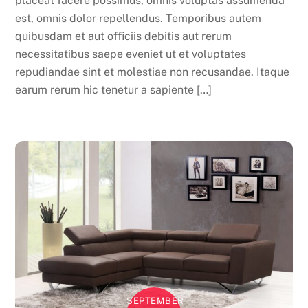
placeat facere possimus, omnis voluptas assumenda
est, omnis dolor repellendus. Temporibus autem
quibusdam et aut officiis debitis aut rerum
necessitatibus saepe eveniet ut et voluptates
repudiandae sint et molestiae non recusandae. Itaque
earum rerum hic tenetur a sapiente […]
SEPTEMBER