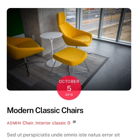
OCTOBER
5
2016
Modern Classic Chairs
Chair
,
Interior
classic
0
ADMIN
Sed ut perspiciatis unde omnis iste natus error sit